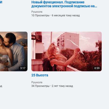
ХИ
Новый функционал. Подписание
документов электронной подписью на
сайте
Рушкола
10 Просмотры
·
6 месяцев тому назад
3:17
0:59
25 Высота
Рушкола
ад
34 Просмотры
·
2 лет тому назад