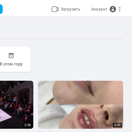
Загрузить
Аккаунт
В этом году
2:38
0:59