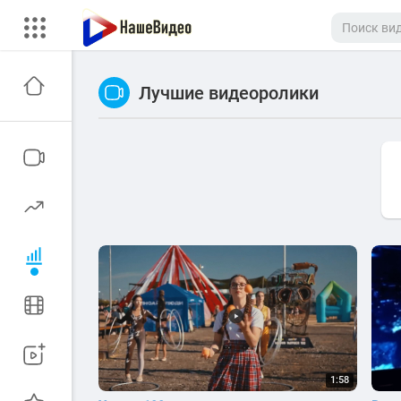
Лучшие видеоролики
1:58