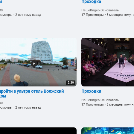
и
Проходка
00
НашеВидео Основатель
осмотры
·
2 лет тому назад
17 Просмотры
·
5 месяцев тому н
2:39
пройти в ультра отель Волжский
Проходки
ком
НашеВидео Основатель
00
17 Просмотры
·
5 месяцев тому н
осмотры
·
2 лет тому назад