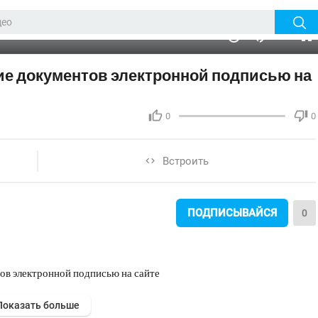
720p
360p
00:00
1.00x
2K
10
240p
auto
е документов электронной подписью на
0
0
Встроить
ПОДПИСЫВАЙСЯ
0
ов электронной подписью на сайте
Показать больше