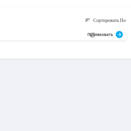
Сортировать По
sort
Публиковать