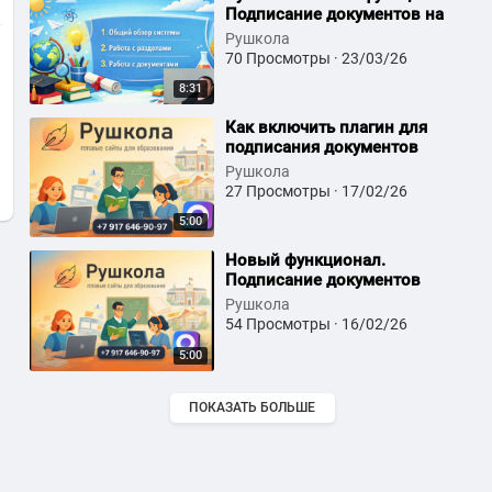
Подписание документов на
сайте
Рушкола
70 Просмотры
·
23/03/26
8:31
⁣Как включить плагин для
подписания документов
КриптоПро ЭЦП
Рушкола
27 Просмотры
·
17/02/26
5:00
⁣Новый функционал.
Подписание документов
электронной подписью на
Рушкола
сайте
54 Просмотры
·
16/02/26
5:00
ПОКАЗАТЬ БОЛЬШЕ