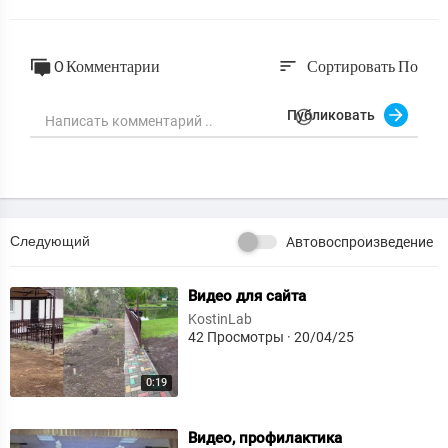
0 Комментарии
Сортировать По
sort
Публиковать
Следующий
Автовоспроизведение
⁣Видео для сайта
KostinLab
42 Просмотры
·
20/04/25
0:19
⁣Видео, профилактика