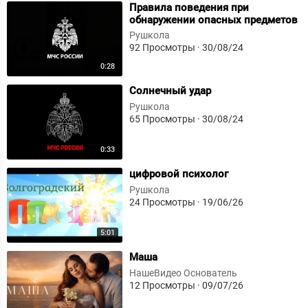
⁣Правила поведения при
обнаружении опасных предметов
1
Рушкола
92 Просмотры
·
30/08/24
0:28
⁣Солнечный удар
Рушкола
65 Просмотры
·
30/08/24
0:33
⁣цифровой психолог
Рушкола
24 Просмотры
·
19/06/26
5:01
⁣Маша
НашеВидео Основатель
12 Просмотры
·
09/07/26