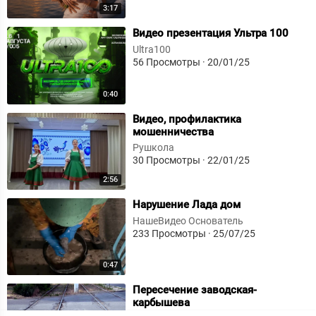
3:17
⁣Видео презентация Ультра 100
Ultra100
56 Просмотры
·
20/01/25
0:40
⁣Видео, профилактика
мошенничества
Рушкола
30 Просмотры
·
22/01/25
2:56
⁣Нарушение Лада дом
НашеВидео Основатель
233 Просмотры
·
25/07/25
0:47
⁣Пересечение заводская-
карбышева