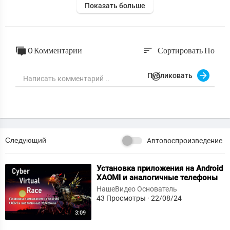
Показать больше
0 Комментарии
Сортировать По
sort
Публиковать
Следующий
Автовоспроизведение
⁣Установка приложения на Android
XAOMI и аналогичные телефоны
НашеВидео Основатель
43 Просмотры
·
22/08/24
3:09