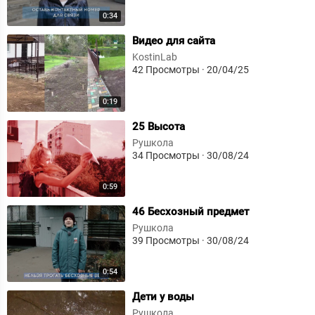
0:34
⁣Видео для сайта
KostinLab
42 Просмотры
·
20/04/25
0:19
⁣25 Высота
Рушкола
34 Просмотры
·
30/08/24
0:59
⁣46 Бесхозный предмет
Рушкола
39 Просмотры
·
30/08/24
0:54
⁣Дети у воды
Рушкола