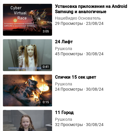
⁣Установка приложения на Android
Samsung и аналогичные
телефоны
НашеВидео Основатель
29 Просмотры
·
23/08/24
3:05
⁣24 Лифт
Рушкола
45 Просмотры
·
30/08/24
0:41
⁣Спички 15 сек цвет
Рушкола
24 Просмотры
·
30/08/24
0:15
⁣11 Город
Рушкола
32 Просмотры
·
30/08/24