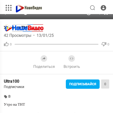
240p
auto
00:00
00:00
1.00x
720p
10
Утро на ТНТ
42
Просмотры
·
13/01/25
0
0
Поделиться
Встроить
Ultra100
0
ПОДПИСЫВАЙСЯ
Подписчики
В
⁣Утро на ТНТ